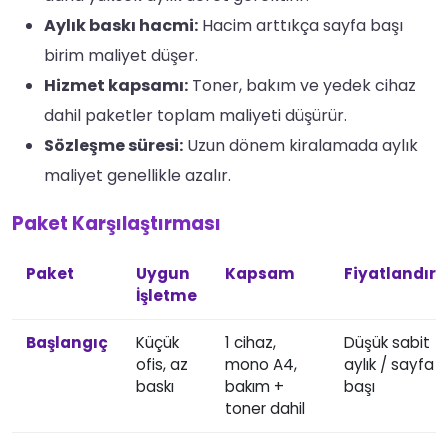
Aylık baskı hacmi:
Hacim arttıkça sayfa başı
birim maliyet düşer.
Hizmet kapsamı:
Toner, bakım ve yedek cihaz
dahil paketler toplam maliyeti düşürür.
Sözleşme süresi:
Uzun dönem kiralamada aylık
maliyet genellikle azalır.
Paket Karşılaştırması
Paket
Uygun
Kapsam
Fiyatlandır
İşletme
Başlangıç
Küçük
1 cihaz,
Düşük sabit
ofis, az
mono A4,
aylık / sayfa
baskı
bakım +
başı
toner dahil