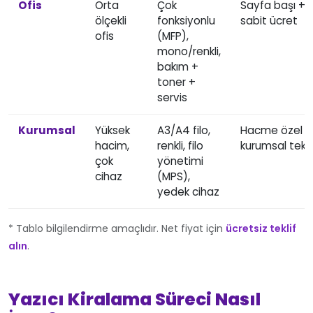
Ofis
Orta
Çok
Sayfa başı +
ölçekli
fonksiyonlu
sabit ücret
ofis
(MFP),
mono/renkli,
bakım +
toner +
servis
Kurumsal
Yüksek
A3/A4 filo,
Hacme özel
hacim,
renkli, filo
kurumsal tekli
çok
yönetimi
cihaz
(MPS),
yedek cihaz
* Tablo bilgilendirme amaçlıdır. Net fiyat için
ücretsiz teklif
alın
.
Yazıcı Kiralama Süreci Nasıl