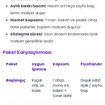
Aylık baskı hacmi:
Hacim arttıkça sayfa başı
birim maliyet düşer.
Hizmet kapsamı:
Toner, bakım ve yedek cihaz
dahil paketler toplam maliyeti düşürür.
Sözleşme süresi:
Uzun dönem kiralamada aylık
maliyet genellikle azalır.
Paket Karşılaştırması
Paket
Uygun
Kapsam
Fiyatlandır
İşletme
Başlangıç
Küçük
1 cihaz,
Düşük sabit
ofis, az
mono A4,
aylık / sayfa
baskı
bakım +
başı
toner dahil