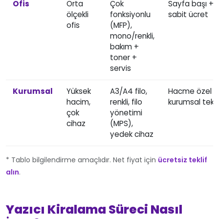
Ofis
Orta
Çok
Sayfa başı +
ölçekli
fonksiyonlu
sabit ücret
ofis
(MFP),
mono/renkli,
bakım +
toner +
servis
Kurumsal
Yüksek
A3/A4 filo,
Hacme özel
hacim,
renkli, filo
kurumsal tekli
çok
yönetimi
cihaz
(MPS),
yedek cihaz
* Tablo bilgilendirme amaçlıdır. Net fiyat için
ücretsiz teklif
alın
.
Yazıcı Kiralama Süreci Nasıl